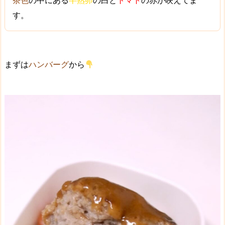
茶色
の中にある
半熟卵
の白と
トマト
の赤が映えてま
す。
まずは
ハンバーグ
から