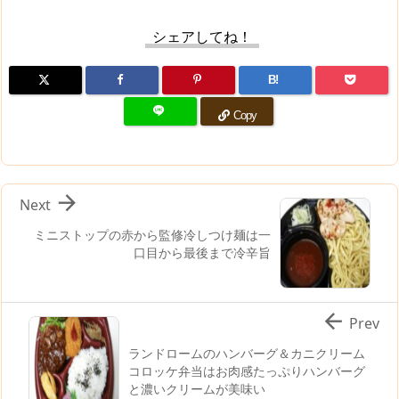
シェアしてね！
B!
Copy

Next
ミニストップの赤から監修冷しつけ麺は一
口目から最後まで冷辛旨

Prev
ランドロームのハンバーグ＆カニクリーム
コロッケ弁当はお肉感たっぷりハンバーグ
と濃いクリームが美味い