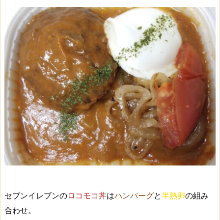
セブンイレブンの
ロコモコ丼
は
ハンバーグ
と
半熟卵
の組み
合わせ。