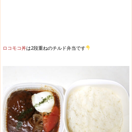
ロコモコ丼
は2段重ねのチルド弁当です