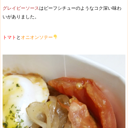
グレイビーソース
は
ビーフシチューのようなコク深い味わ
い
がありました。
トマト
と
オニオンソテー