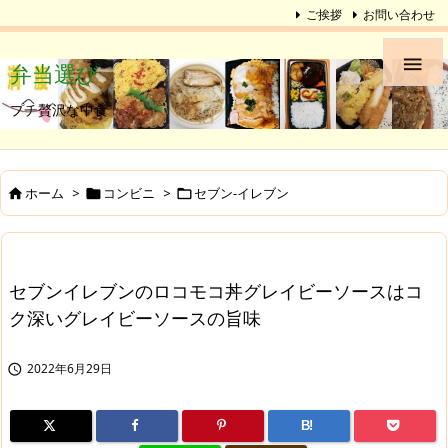
ご挨拶
お問い合わせ

弁当選び
プチ贅沢な中食
ホーム
>
コンビニ
>
セブン-イレブン



セブンイレブンのロコモコ丼グレイビーソースはコ
ク深いグレイビーソースの旨味
2022年6月29日

B!