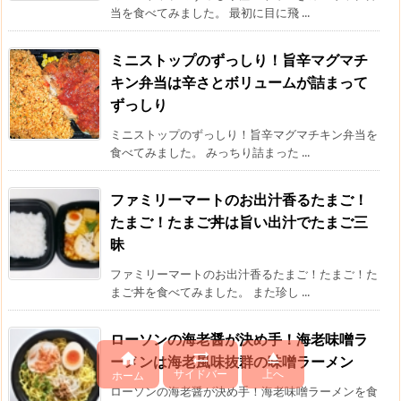
当を食べてみました。 最初に目に飛 ...
ミニストップのずっしり！旨辛マグマチ
キン弁当は辛さとボリュームが詰まって
ずっしり
ミニストップのずっしり！旨辛マグマチキン弁当を
食べてみました。 みっちり詰まった ...
ファミリーマートのお出汁香るたまご！
たまご！たまご丼は旨い出汁でたまご三
昧
ファミリーマートのお出汁香るたまご！たまご！た
まご丼を食べてみました。 また珍し ...
ローソンの海老醤が決め手！海老味噌ラ



ーメンは海老風味抜群の味噌ラーメン
サイドバー
上へ
ホーム
ローソンの海老醤が決め手！海老味噌ラーメンを食