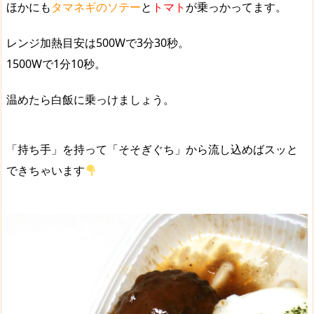
ほかにも
タマネギのソテー
と
トマト
が乗っかってます。
レンジ加熱目安は500Wで3分30秒。
1500Wで1分10秒。
温めたら白飯に乗っけましょう。
「持ち手」を持って「そそぎぐち」から流し込めばスッと
できちゃいます