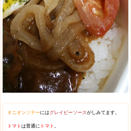
オニオンソテー
には
グレイビーソース
がしみてます。
トマト
は普通に
トマト
。