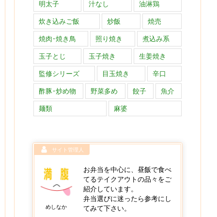
明太子
汁なし
油淋鶏
炊き込みご飯
炒飯
焼売
焼肉･焼き鳥
照り焼き
煮込み系
玉子とじ
玉子焼き
生姜焼き
監修シリーズ
目玉焼き
辛口
酢豚･炒め物
野菜多め
餃子
魚介
麺類
麻婆
サイト管理人
お弁当を中心に、昼飯で食べ
てるテイクアウトの品々をご
紹介しています。
弁当選びに迷ったら参考にし
めしなか
てみて下さい。