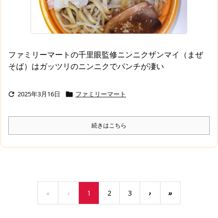
ファミリーマートの千里眼監修ニンニクザンマイ（まぜ
そば）はガッツリのニンニクでパンチが凄い
2025年3月16日
ファミリーマート


続きはこちら
«
‹
1
2
3
›
»