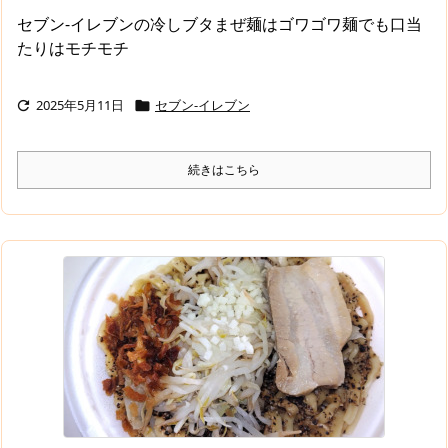
セブン-イレブンの冷しブタまぜ麺はゴワゴワ麺でも口当
たりはモチモチ
2025年5月11日
セブン-イレブン


続きはこちら