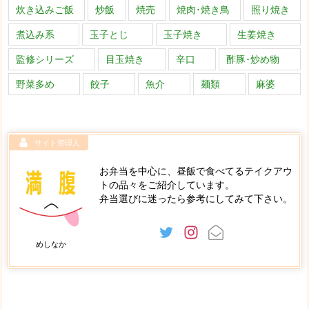
炊き込みご飯
炒飯
焼売
焼肉･焼き鳥
照り焼き
煮込み系
玉子とじ
玉子焼き
生姜焼き
監修シリーズ
目玉焼き
辛口
酢豚･炒め物
野菜多め
餃子
魚介
麺類
麻婆
サイト管理人
お弁当を中心に、昼飯で食べてるテイクアウ
トの品々をご紹介しています。
弁当選びに迷ったら参考にしてみて下さい。
めしなか