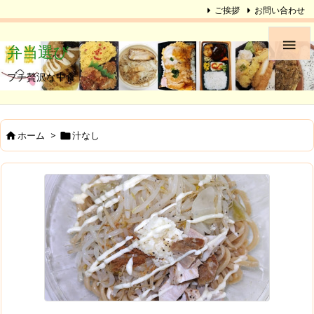
ご挨拶
お問い合わせ

弁当選び
プチ贅沢な中食
ホーム
>
汁なし

