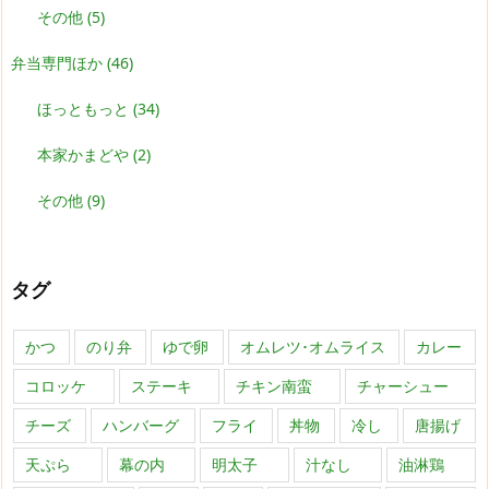
その他
(5)
弁当専門ほか
(46)
ほっともっと
(34)
本家かまどや
(2)
その他
(9)
タグ
かつ
のり弁
ゆで卵
オムレツ･オムライス
カレー
コロッケ
ステーキ
チキン南蛮
チャーシュー
チーズ
ハンバーグ
フライ
丼物
冷し
唐揚げ
天ぷら
幕の内
明太子
汁なし
油淋鶏