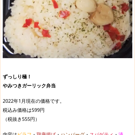
ずっしり極！
やみつきガーリック弁当
2022年1月現在の価格です。
税込み価格は599円
（税抜き555円）
内容は
ピラフ
・
鶏唐揚げ
・
ハンバーグ
・
スパゲティ
・
漬