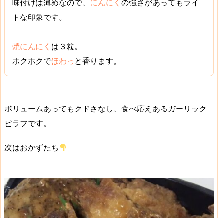
味付けは薄めなので、
にんにく
の強さがあってもライ
トな印象です。
焼にんにく
は３粒。
ホクホクで
ほわっ
と香ります。
ボリュームあってもクドさなし、
食べ応えあるガーリック
ピラフ
です。
次はおかずたち