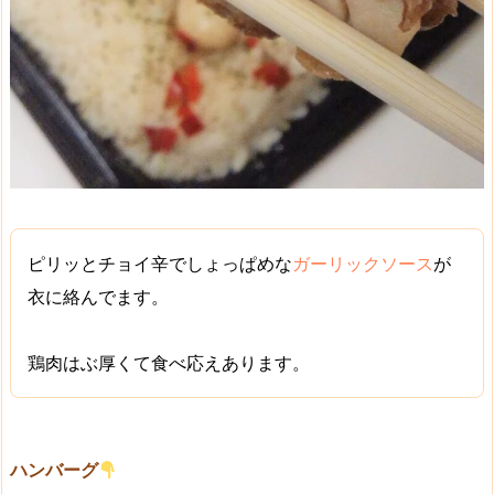
ピリッと
チョイ辛
で
しょっぱめ
な
ガーリックソース
が
衣に絡んでます。
鶏肉は
ぶ厚くて食べ応え
あります。
ハンバーグ