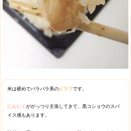
米は硬めで
パラパラ系
の
ピラフ
です。
にんにく
が
がっつり主張
してきて、黒コショウのスパ
イス感もあります。