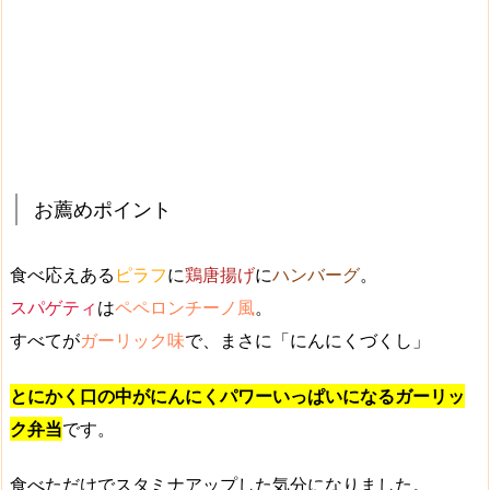
お薦めポイント
食べ応えある
ピラフ
に
鶏唐揚げ
に
ハンバーグ
。
スパゲティ
は
ペペロンチーノ風
。
すべてが
ガーリック味
で、まさに「
にんにくづくし
」
とにかく口の中がにんにくパワーいっぱいになるガーリッ
ク弁当
です。
食べただけで
スタミナアップした気分
になりました。