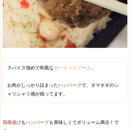
スパイス強め
で
和風
な
ガーリックソース
。
お肉がしっかり詰まった
ハンバーグ
で、タマネギのシ
ャリシャリ感が残ってます。
鶏唐揚げ
も
ハンバーグ
も
美味しくてボリューム満点！
で