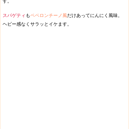
す。
スパゲティ
も
ペペロンチーノ風
だけあって
にんにく風味
。
ヘビー感なく
サラッとイケます
。