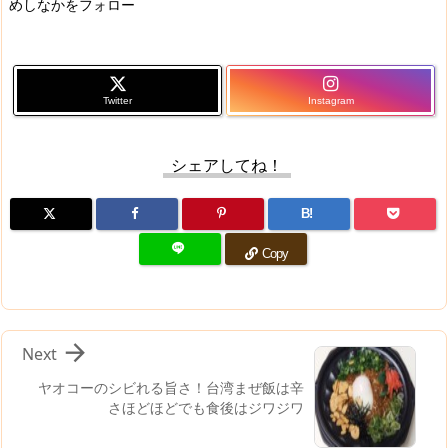
めしなかをフォロー
Twitter
Instagram
シェアしてね！
B!
Copy

Next
ヤオコーのシビれる旨さ！台湾まぜ飯は辛
さほどほどでも食後はジワジワ