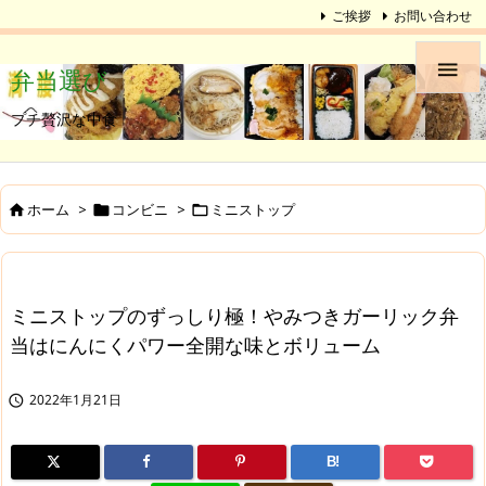
ご挨拶
お問い合わせ

弁当選び
プチ贅沢な中食
ホーム
>
コンビニ
>
ミニストップ



ミニストップのずっしり極！やみつきガーリック弁
当はにんにくパワー全開な味とボリューム
2022年1月21日

B!