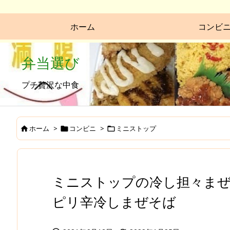
ホーム
コンビ
弁当選び
プチ贅沢な中食
ホーム
>
コンビニ
>
ミニストップ



ミニストップの冷し担々ま
ピリ辛冷しまぜそば