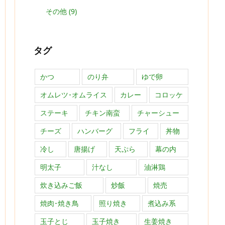
その他
(9)
タグ
かつ
のり弁
ゆで卵
オムレツ･オムライス
カレー
コロッケ
ステーキ
チキン南蛮
チャーシュー
チーズ
ハンバーグ
フライ
丼物
冷し
唐揚げ
天ぷら
幕の内
明太子
汁なし
油淋鶏
炊き込みご飯
炒飯
焼売
焼肉･焼き鳥
照り焼き
煮込み系
玉子とじ
玉子焼き
生姜焼き