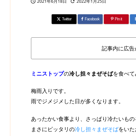
2021年6月18日
2022年1月25日


Twitter
Facebook
Pin it
記事内に広告
ミニストップ
の
冷し担々まぜそば
を食べて
梅雨入りです。
雨でジメジメした日が多くなります。
あったかい食事より、さっぱり冷たいもの
まさにピッタリの
冷し担々まぜそば
をいた