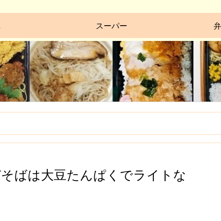
ニ
スーパー
ぜそばは大豆たんぱくでライトな