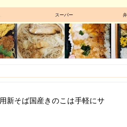
ニ
スーパー
用新そば国産きのこは手軽にサ