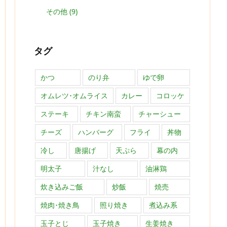
その他
(9)
タグ
かつ
のり弁
ゆで卵
オムレツ･オムライス
カレー
コロッケ
ステーキ
チキン南蛮
チャーシュー
チーズ
ハンバーグ
フライ
丼物
冷し
唐揚げ
天ぷら
幕の内
明太子
汁なし
油淋鶏
炊き込みご飯
炒飯
焼売
焼肉･焼き鳥
照り焼き
煮込み系
玉子とじ
玉子焼き
生姜焼き