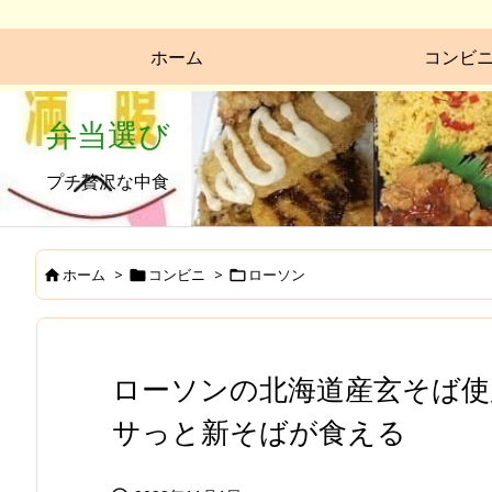
ホーム
コンビ
弁当選び
プチ贅沢な中食
ホーム
>
コンビニ
>
ローソン



ローソンの北海道産玄そば使
サっと新そばが食える