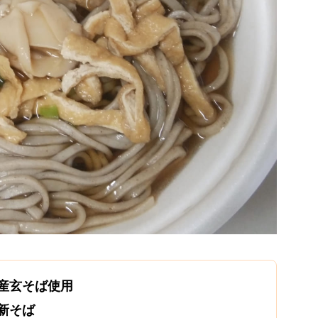
産玄そば使用
新そば