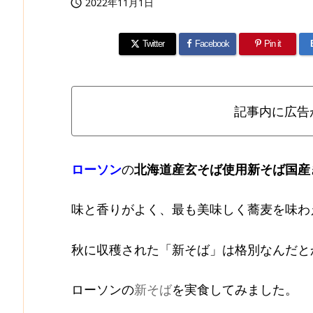
2022年11月1日

Twitter
Facebook
Pin it
記事内に広告
ローソン
の
北海道産玄そば使用新そば国産
味と香りがよく、最も美味しく蕎麦を味わ
秋に収穫された「新そば」は格別なんだと
ローソンの
新そば
を実食してみました。