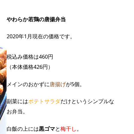
やわらか若鶏の唐揚弁当
2020年1月現在の価格です。
税込み価格は460円
（本体価格426円）
メインのおかずに
唐揚げ
が5個。
副菜には
ポテトサラダ
だけというシンプルな
お弁当。
白飯の上には
黒ゴマ
と
梅干し
。