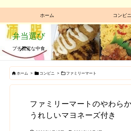
ホーム
コンビ
弁当選び
プチ贅沢な中食
ホーム
>
コンビニ
>
ファミリーマート



ファミリーマートのやわら
うれしいマヨネーズ付き