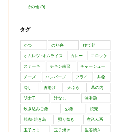
その他
(9)
タグ
かつ
のり弁
ゆで卵
オムレツ･オムライス
カレー
コロッケ
ステーキ
チキン南蛮
チャーシュー
チーズ
ハンバーグ
フライ
丼物
冷し
唐揚げ
天ぷら
幕の内
明太子
汁なし
油淋鶏
炊き込みご飯
炒飯
焼売
焼肉･焼き鳥
照り焼き
煮込み系
玉子とじ
玉子焼き
生姜焼き