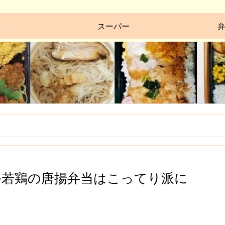
ニ
スーパー
か若鶏の唐揚弁当はこってり派に