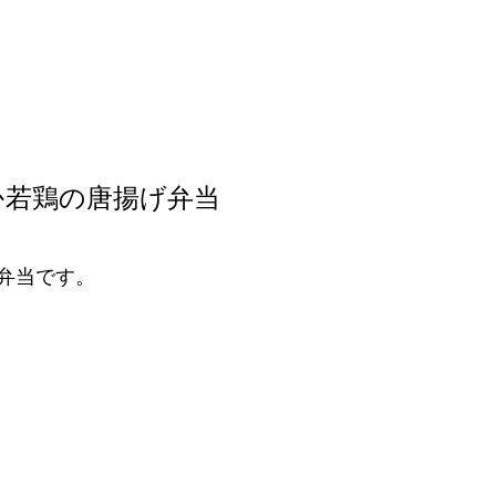
か若鶏の唐揚げ弁当
弁当です。