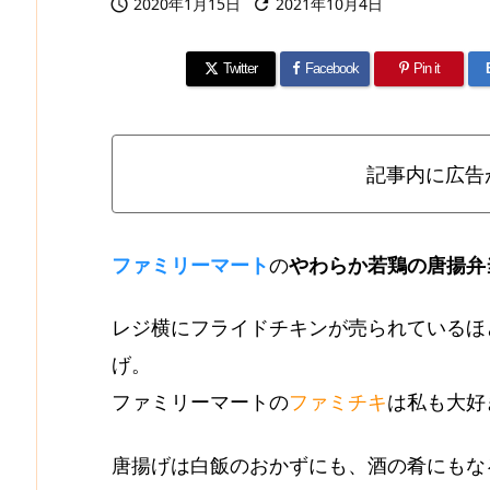
2020年1月15日
2021年10月4日


Twitter
Facebook
Pin it
記事内に広告
ファミリーマート
の
やわらか若鶏の唐揚弁
レジ横にフライドチキンが売られているほ
げ。
ファミリーマートの
ファミチキ
は私も大好
唐揚げは
白飯のおかず
にも、
酒の肴
にもな