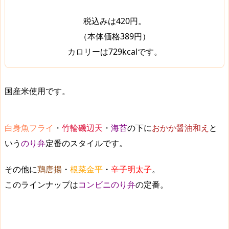
税込みは420円。
（本体価格389円）
カロリーは729kcalです。
国産米使用です。
白身魚フライ
・
竹輪磯辺天
・
海苔
の下に
おかか醤油和え
と
いう
のり弁
定番のスタイルです。
その他に
鶏唐揚
・
根菜金平
・
辛子明太子
。
このラインナップは
コンビニのり弁
の定番。