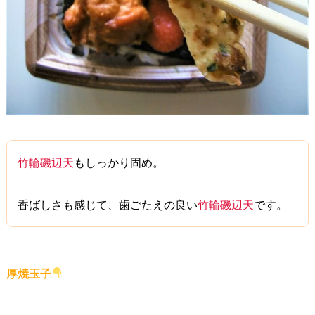
竹輪磯辺天
もしっかり固め。
香ばしさも感じて、
歯ごたえの良い
竹輪磯辺天
です。
厚焼玉子