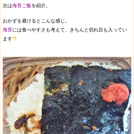
次は
海苔ご飯
を紹介。
おかずを避けるとこんな感じ。
海苔
には食べやすさも考えて、きちんと切れ目も入ってい
ます