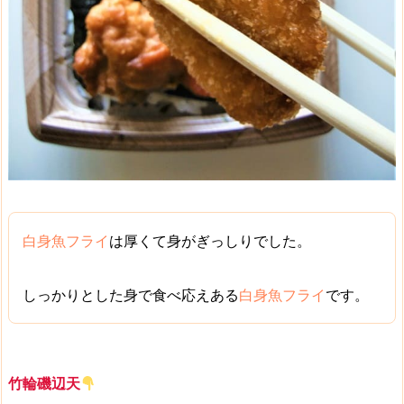
白身魚フライ
は厚くて身がぎっしりでした。
しっかりとした身
で食べ応えある
白身魚フライ
です。
竹輪磯辺天