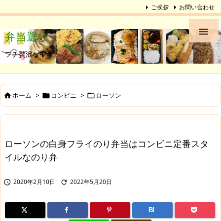
ご挨拶
お問い合わせ

弁当選び
プチ贅沢な中食
ホーム
>
コンビニ
>
ローソン



ローソンの白身フライのり弁当はコンビニ定番スタ
イルなのり弁
2020年2月10日
2022年5月20日


B!