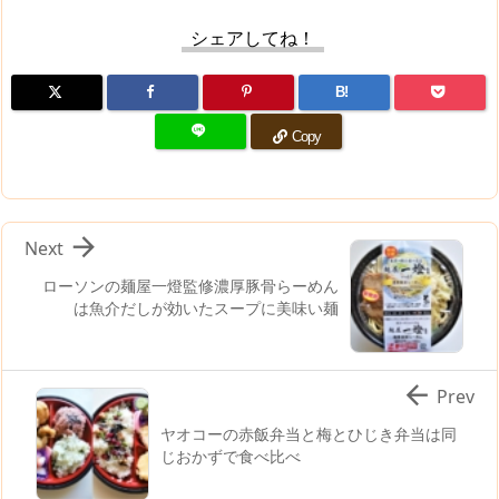
シェアしてね！
B!
Copy

Next
ローソンの麺屋一燈監修濃厚豚骨らーめん
は魚介だしが効いたスープに美味い麺

Prev
ヤオコーの赤飯弁当と梅とひじき弁当は同
じおかずで食べ比べ