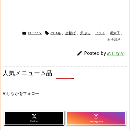
ローソン
のり弁
,
唐揚げ
,
天ぷら
,
フライ
,
明太子
,


玉子焼き
Posted by

めしなか
人気メニュー５品
めしなかをフォロー
Twitter
Instagram