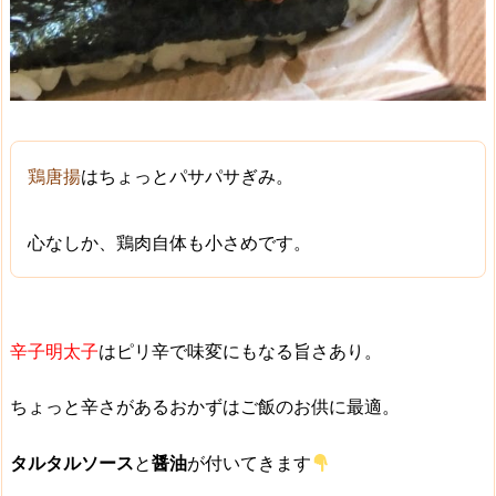
鶏唐揚
はちょっとパサパサぎみ。
心なしか、鶏肉自体も小さめです。
辛子明太子
は
ピリ辛
で味変にもなる旨さあり。
ちょっと辛さがあるおかずは
ご飯のお供に最適
。
タルタルソース
と
醤油
が付いてきます