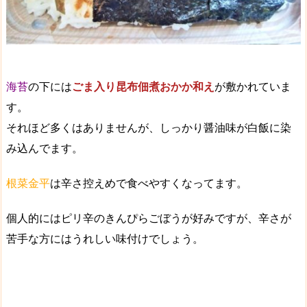
海苔
の下には
ごま入り昆布佃煮おかか和え
が敷かれていま
す。
それほど多くはありませんが、しっかり醤油味が
白飯に染
み込んでます
。
根菜金平
は
辛さ控えめ
で食べやすくなってます。
個人的にはピリ辛のきんぴらごぼうが好みですが、辛さが
苦手な方にはうれしい味付けでしょう。