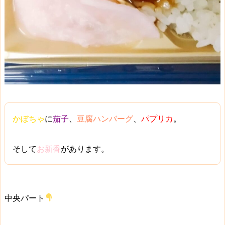
かぼちゃ
に
茄子
、
豆腐ハンバーグ
、
パプリカ
。
そして
お新香
があります。
中央パート