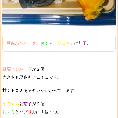
豆腐ハンバーグ
、
おくら
、
かぼちゃ
に
茄子
。
豆腐ハンバーグ
が２個。
大きさも厚さもそこそこです。
甘くトロミあるタレ
がかかっています。
かぼちゃ
と
茄子
が２個。
おくら
と
パプリカ
は１個ずつ。