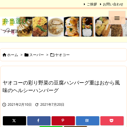
ご挨拶
お問い合わせ

弁当選び
プチ贅沢な中食
ホーム
>
スーパー
>
ヤオコー



ヤオコーの彩り野菜の豆腐ハンバーグ重はおから風
味のヘルシーハンバーグ
2021年2月10日
2021年7月20日


B!