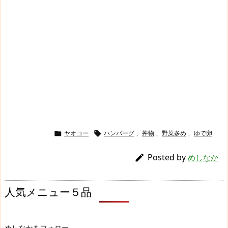
ヤオコー
ハンバーグ
,
丼物
,
野菜多め
,
ゆで卵


Posted by

めしなか
人気メニュー５品
めしなかをフォロー