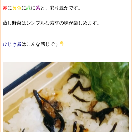
赤
に
黄色
に
緑
に
紫
と、彩り豊かです。
蒸し野菜は
シンプルな素材の味
が楽しめます。
ひじき煮
はこんな感じです