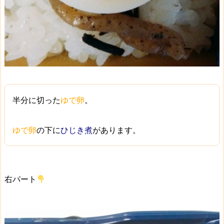
半分に切った
ゆで卵
。
ゆで卵
の下に
ひじき煮
があります。
右パート