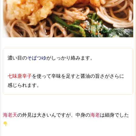
濃い目
の
そばつゆ
がしっかり絡みます。
七味唐辛子
を使って
辛味
を足すと
醤油の旨さ
がさらに
感じられます。
海老天
の外見は大きいんですが、中身の
海老
は細身でした