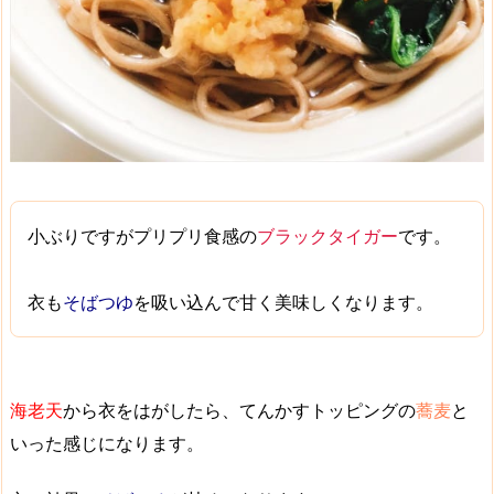
小ぶりですが
プリプリ食感
の
ブラックタイガー
です。
衣も
そばつゆ
を吸い込んで
甘く美味しく
なります。
海老天
から衣をはがしたら、
てんかすトッピング
の
蕎麦
と
いった感じになります。