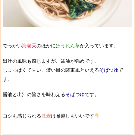
でっかい
海老天
のほかに
ほうれん草
が入っています。
出汁の風味も感じますが、
醤油が強め
です。
しょっぱくて甘い、
濃い目の関東風
といえる
そばつゆ
で
す。
醤油と出汁の旨さを味わえる
そばつゆ
です。
コシも感じられる
蕎麦
は
喉越しもいい
です