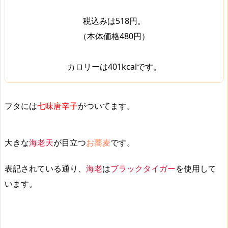
税込みは518円。
（本体価格480円）
カロリーは401kcalです。
フタには
七味唐辛子
がついてます。
大きな
海老天
が目立つ
お蕎麦
です。
表記されている通り、
海老
は
ブラックタイガー
を使用して
います。