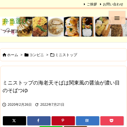
ご挨拶
お問い合わせ

弁当選び
プチ贅沢な中食
ホーム
>
コンビニ
>
ミニストップ



ミニストップの海老天そばは関東風の醤油が濃い目
のそばつゆ
2020年2月26日
2022年7月21日


B!