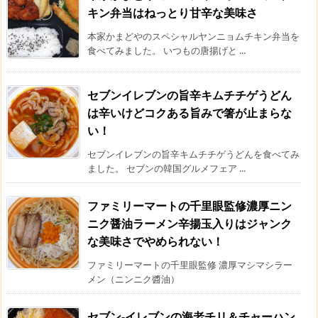
キン弁当はねっとり甘辛な美味さ
本家かまどやのスペシャルヤンニョムチキン弁当を
食べてみました。 いつもの唐揚げと ...
セブンイレブンの旨辛キムチチゲうどん
は辛いけどコクある旨みで箸が止まらな
い！
セブンイレブンの旨辛キムチチゲうどんを食べてみ
ました。 セブンの韓国グルメフェア ...
ファミリーマートの千里眼監修濃厚ニン
ニク醤油ラーメン辛揚玉入りはジャンク
な美味さでやめられない！
ファミリーマートの千里眼監修 濃厚マシマシラー
メン（ニンニク醬油）
セブン-イレブンの海老チリ＆チャーハン