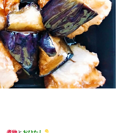
煮物
と
おひたし