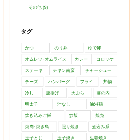
その他
(9)
タグ
かつ
のり弁
ゆで卵
オムレツ･オムライス
カレー
コロッケ
ステーキ
チキン南蛮
チャーシュー
チーズ
ハンバーグ
フライ
丼物
冷し
唐揚げ
天ぷら
幕の内
明太子
汁なし
油淋鶏
炊き込みご飯
炒飯
焼売
焼肉･焼き鳥
照り焼き
煮込み系
玉子とじ
玉子焼き
生姜焼き