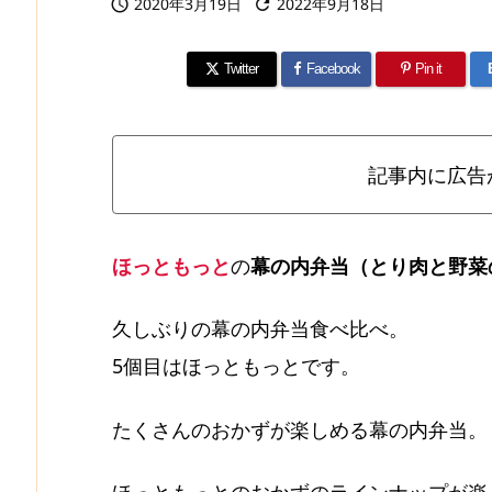
2020年3月19日
2022年9月18日


Twitter
Facebook
Pin it
記事内に広告
ほっともっと
の
幕の内弁当（とり肉と野菜
久しぶりの幕の内弁当食べ比べ。
5個目はほっともっとです。
たくさんのおかずが楽しめる幕の内弁当。