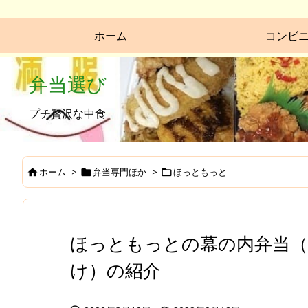
ホーム
コンビ
弁当選び
プチ贅沢な中食
ホーム
>
弁当専門ほか
>
ほっともっと



ほっともっとの幕の内弁当（
け）の紹介