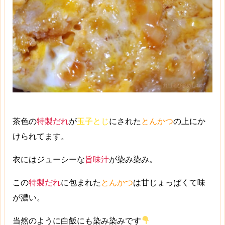
茶色の
特製だれ
が
玉子とじ
にされた
とんかつ
の上にか
けられてます。
衣にはジューシーな
旨味汁
が染み染み。
この
特製だれ
に包まれた
とんかつ
は甘じょっぱくて味
が濃い。
当然のように
白飯にも染み染み
です