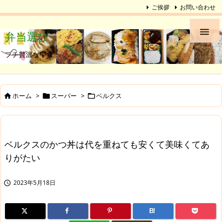
ご挨拶
お問い合わせ

弁当選び
プチ贅沢な中食
ホーム
>
スーパー
>
ベルクス



ベルクスのかつ丼は代を重ねても安くて美味くてあ
りがたい
2023年5月18日

B!