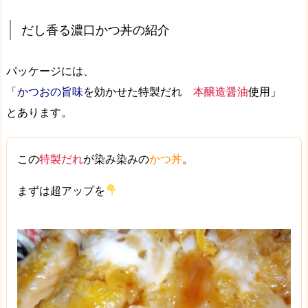
だし香る濃口かつ丼の紹介
パッケージには、
「
かつおの旨味
を効かせた特製だれ
本醸造醤油
使用」
とあります。
この
特製だれ
が染み染みの
かつ丼
。
まずは超アップを