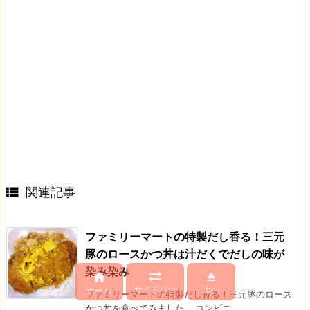
関連記事

ファミリーマートの特製だし香る！三元
豚のロースかつ丼は汁だくでだしの味が
染み染み



サイドバー
上へ
ホーム
ファミリーマートの特製だし香る！三元豚のロース
かつ丼を食べてみました。 コンビニ ...