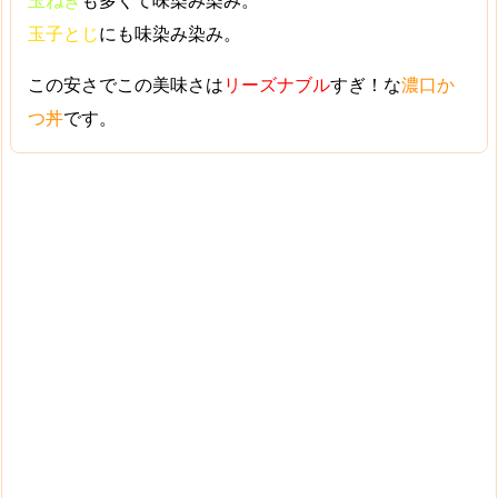
玉ねぎ
も多くて味染み染み。
玉子とじ
にも味染み染み。
この安さでこの美味さは
リーズナブル
すぎ！な
濃口か
つ丼
です。