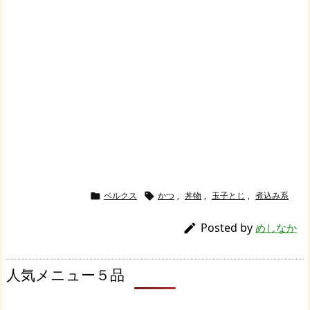
ベルクス
かつ
,
丼物
,
玉子とじ
,
煮込み系


Posted by

めしなか
人気メニュー５品