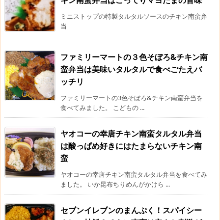
ミニストップの特製タルタルソースのチキン南蛮弁
当
ファミリーマートの３色そぼろ&チキン南
蛮弁当は美味いタルタルで食べごたえバ
ッチリ
ファミリーマートの3色そぼろ&チキン南蛮弁当を
食べてみました。 こどもの ...
ヤオコーの幸唐チキン南蛮タルタル弁当
は酸っぱめ好きにはたまらないチキン南
蛮
ヤオコーの幸唐チキン南蛮タルタル弁当を食べてみ
ました。 いか昆布ちりめんがかけら ...
セブンイレブンのまんぷく！スパイシー