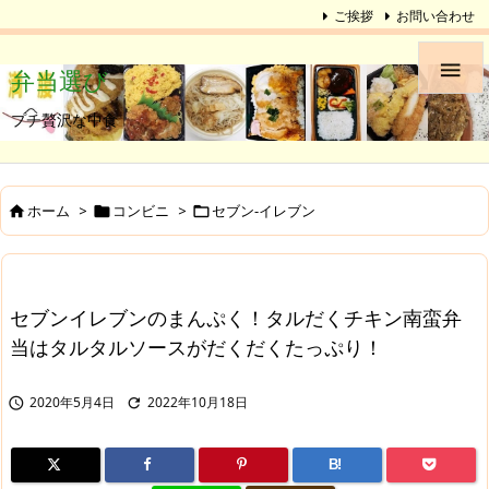
ご挨拶
お問い合わせ

弁当選び
プチ贅沢な中食
ホーム
>
コンビニ
>
セブン-イレブン



セブンイレブンのまんぷく！タルだくチキン南蛮弁
当はタルタルソースがだくだくたっぷり！
2020年5月4日
2022年10月18日


B!