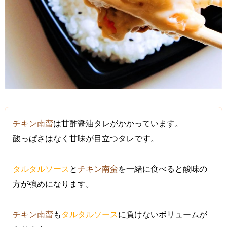
チキン南蛮
は甘酢醤油タレがかかっています。
酸っぱさはなく
甘味
が目立つタレです。
タルタルソース
と
チキン南蛮
を一緒に食べると酸味の
方が強めになります。
チキン南蛮
も
タルタルソース
に負けないボリュームが