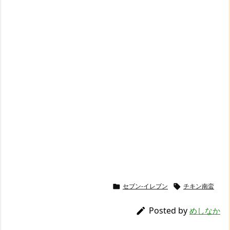
セブン-イレブン
チキン南蛮


Posted by

めしなか