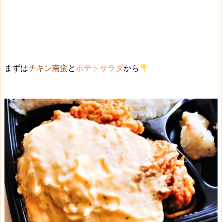
まずは
チキン南蛮
と
ポテトサラダ
から