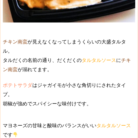
チキン南蛮
が見えなくなってしまうくらいの
大盛タルタ
ル
。
タルだく
の名前の通り、だくだくの
タルタルソース
に
チキ
ン南蛮
が溺れてます。
ポテトサラダ
はジャガイモが小さな角切りにされたタイ
プ。
胡椒が強めで
スパイシー
な味付けです。
マヨネーズの甘味と酸味のバランスがいい
タルタルソース
です