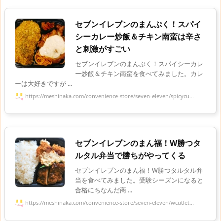
セブンイレブンのまんぷく！スパイ
シーカレー炒飯＆チキン南蛮は辛さ
と刺激がすごい
セブンイレブンのまんぷく！スパイシーカレ
ー炒飯＆チキン南蛮を食べてみました。カレ
ーは大好きですが ...
https://meshinaka.com/convenience-store/seven-eleven/spicycu...
セブンイレブンのまん福！W勝つタ
ルタル弁当で勝ちがやってくる
セブンイレブンのまん福！W勝つタルタル弁
当を食べてみました。受験シーズンになると
合格にちなんだ商 ...
https://meshinaka.com/convenience-store/seven-eleven/wcutlet...