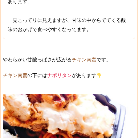
あります。
一見こってりに見えますが、
甘味の中からでてくる酸
味
のおかげで食べやすくなってます。
やわらかい甘酸っぱさ
が広がる
チキン南蛮
です。
チキン南蛮
の下には
ナポリタン
があります