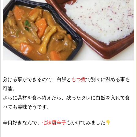
分ける事ができるので、白飯と
もつ煮
で別々に温める事も
可能。
さらに具材を食べ終えたら、
残ったタレに白飯を入れて
食
べても美味そうです。
辛口好きなんで、
七味唐辛子
もかけてみました