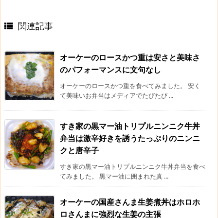
関連記事

オーケーのロースかつ重は安さと美味さ
のパフォーマンスに文句なし
オーケーのロースかつ重を食べてみました。 安く
て美味いお弁当はメディアでたびたび ...
すき家の黒マー油トリプルニンニク牛丼
弁当は激辛好きを誘うたっぷりのニンニ
クと唐辛子
すき家の黒マー油トリプルニンニク牛丼弁当を食べ
てみました。 黒マー油に囲まれた真 ...
オーケーの国産さんま生姜煮丼はホロホ
ロさんまに強烈な生姜の主張