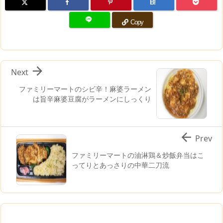
B!
Copy

Next
ファミリーマートのシビ辛！麻婆ラーメン
は旨辛麻婆豆腐がラーメンにしっくり

Prev
ファミリーマートの油淋鶏＆炒飯弁当はこ
ってりとあっさりの中華二刀流