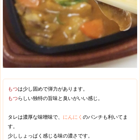
もつ
は
少し固めで弾力
があります。
もつ
らしい
独特の旨味と臭い
がいい感じ。
タレは
濃厚な味噌味
で、
にんにく
のパンチも利いてま
す。
少し
しょっぱく感じる味の濃さ
です。