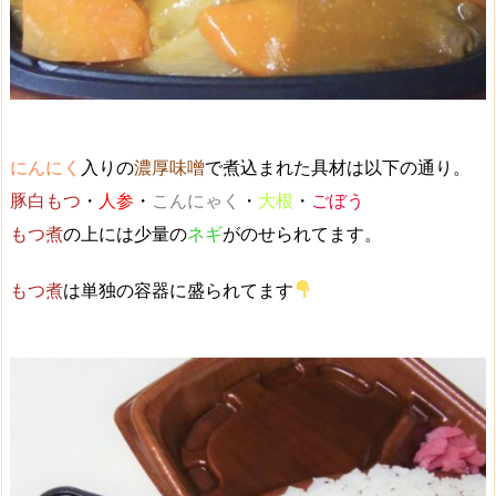
にんにく
入りの
濃厚味噌
で煮込まれた具材は以下の通り。
豚白もつ
・
人参
・
こんにゃく
・
大根
・
ごぼう
もつ煮
の上には少量の
ネギ
がのせられてます。
もつ煮
は単独の容器に盛られてます