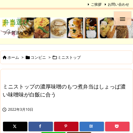
ご挨拶
お問い合わせ

弁当選び
プチ贅沢な中食
ホーム
>
コンビニ
>
ミニストップ



ミニストップの濃厚味噌のもつ煮弁当はしょっぱ濃
い味噌味が白飯に合う
2022年3月10日

B!