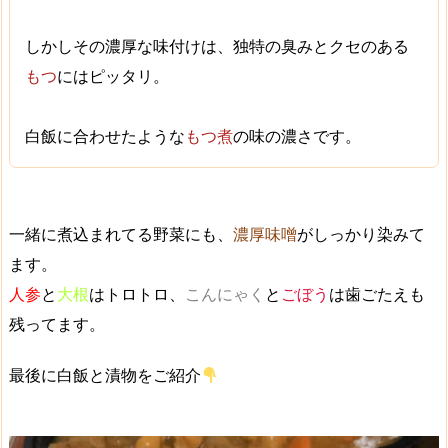
しかしその
濃厚な味付け
は、独特の臭みとクセのある
もつ
にはピッタリ。
白飯に合わせたような
もつ煮
の味の濃さです。
一緒に煮込まれてる野菜にも、
濃厚味噌
がしっかり染みて
ます。
人参
と
大根
はトロトロ、
こんにゃく
と
ごぼう
は歯ごたえも
残ってます。
最後に白飯と漬物をご紹介