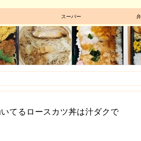
ニ
スーパー
効いてるロースカツ丼は汁ダクで