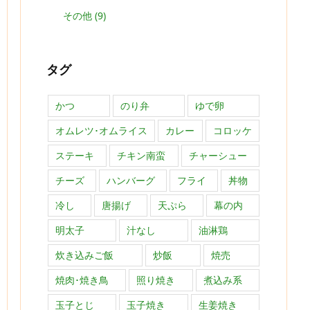
その他
(9)
タグ
かつ
のり弁
ゆで卵
オムレツ･オムライス
カレー
コロッケ
ステーキ
チキン南蛮
チャーシュー
チーズ
ハンバーグ
フライ
丼物
冷し
唐揚げ
天ぷら
幕の内
明太子
汁なし
油淋鶏
炊き込みご飯
炒飯
焼売
焼肉･焼き鳥
照り焼き
煮込み系
玉子とじ
玉子焼き
生姜焼き