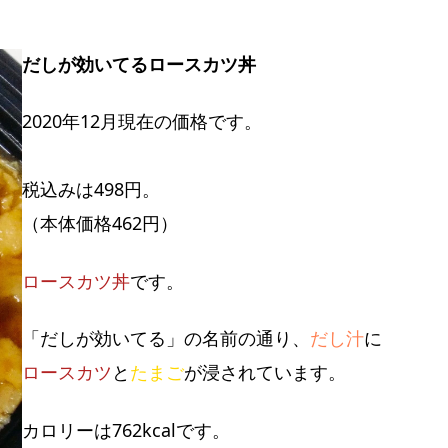
だしが効いてるロースカツ丼
2020年12月現在の価格です。
税込みは498円。
（本体価格462円）
ロースカツ丼
です。
「だしが効いてる」の名前の通り、
だし汁
に
ロースカツ
と
たまご
が浸されています。
カロリーは762kcalです。