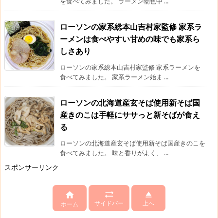
を食べてみました。 ラーメン物色中 ...
ローソンの家系総本山吉村家監修 家系ラ
ーメンは食べやすい甘めの味でも家系ら
しさあり
ローソンの家系総本山吉村家監修 家系ラーメンを
食べてみました。 家系ラーメン始ま ...
ローソンの北海道産玄そば使用新そば国
産きのこは手軽にササっと新そばが食え
る
ローソンの北海道産玄そば使用新そば国産きのこを
食べてみました。 味と香りがよく、 ...
スポンサーリンク



サイドバー
上へ
ホーム