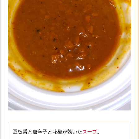
豆板醤と唐辛子と花椒が効いた
スープ
。