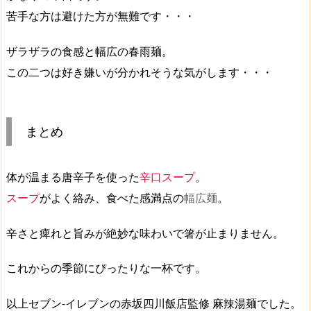
苦手な方は避けた方が無難です・・・
ザラザラの食感と幅広の春雨麺。
この二つは好き嫌いが分かれそうな気がします・・・
まとめ
体が温まる唐辛子を使った
辛口スープ
。
スープ
がよく絡み、食べた感満点の
幅広麺
。
辛さと痺れと旨み
が絶妙な味わいで箸が止まりません。
これからの季節にぴったりな一杯です。
以上セブン-イレブンの赤坂四川飯店監修 麻辣湯麺でした。