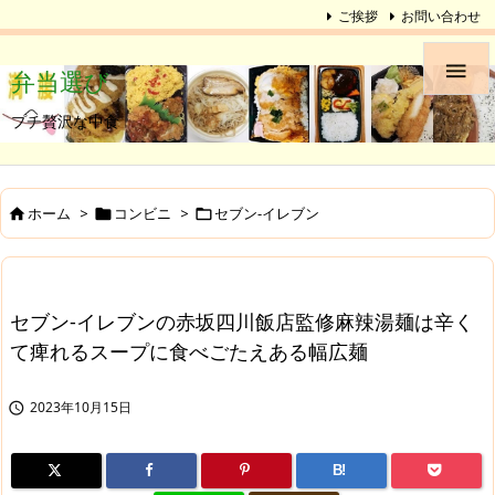
ご挨拶
お問い合わせ

弁当選び
プチ贅沢な中食
ホーム
>
コンビニ
>
セブン-イレブン



セブン-イレブンの赤坂四川飯店監修麻辣湯麺は辛く
て痺れるスープに食べごたえある幅広麺
2023年10月15日

B!