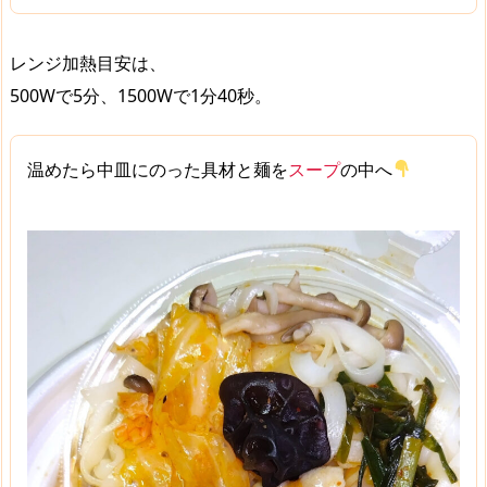
レンジ加熱目安は、
500Wで5分、1500Wで1分40秒。
温めたら中皿にのった具材と麺を
スープ
の中へ