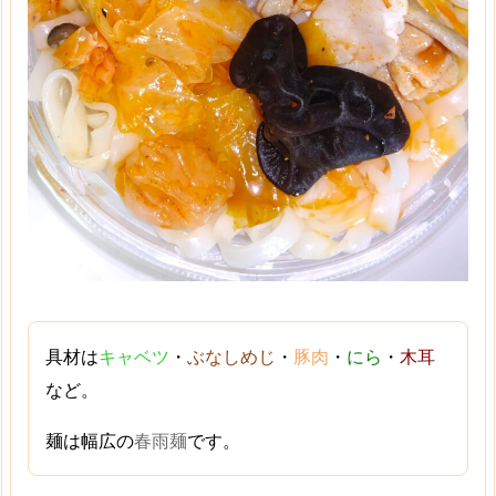
具材は
キャベツ
・
ぶなしめじ
・
豚肉
・
にら
・
木耳
など。
麺は幅広の
春雨麺
です。