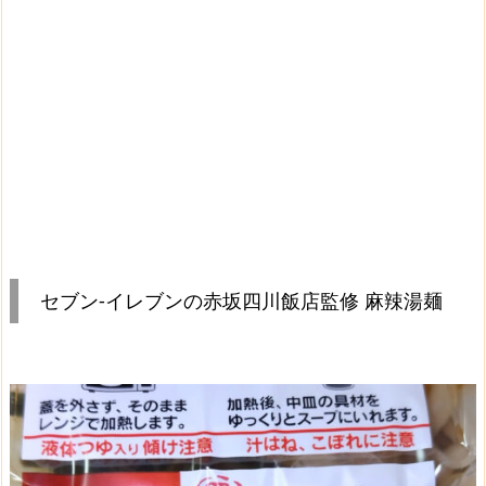
セブン-イレブンの赤坂四川飯店監修 麻辣湯麺