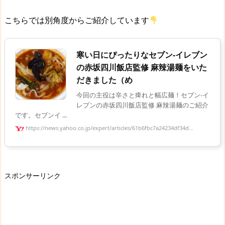
こちらでは別角度からご紹介しています
寒い日にぴったりなセブン-イレブン
の赤坂四川飯店監修 麻辣湯麺をいた
だきました（め
今回の主役は辛さと痺れと幅広麺！セブン-イ
レブンの赤坂四川飯店監修 麻辣湯麺のご紹介
です。セブンイ ...
https://news.yahoo.co.jp/expert/articles/61b6fbc7a24234df34d...
スポンサーリンク