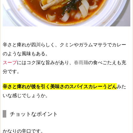
辛さと痺れが四川らしく、クミンやガラムマサラでカレー
のような風味もある。
スープ
にはコク深な旨みがあり、
春雨麺
の食べごたえも充
分です。
辛さと痺れが後を引く美味さのスパイスカレーうどん
みた
いな感じでしょうか。
チョットなポイント
かなりの辛口です。