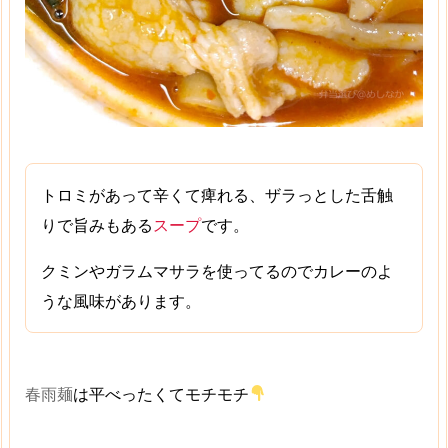
トロミがあって辛くて痺れる、ザラっとした舌触
りで旨みもある
スープ
です。
クミンやガラムマサラを使ってるので
カレーのよ
うな風味
があります。
春雨麺
は平べったくてモチモチ