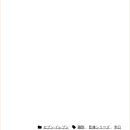
セブン-イレブン
麺類
,
監修シリーズ
,
辛口

