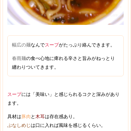
幅広の麺
なんで
スープ
がたっぷり絡んできます。
春雨麺
の食べ心地に
痺れる辛さと旨み
がねっとり
纏わりついてきます。
スープ
には「美味い」と感じられるコクと深みがあり
ます。
具材は
豚肉
と
木耳
は存在感あり。
ぶなしめじ
は口に入れば風味を感じるくらい。