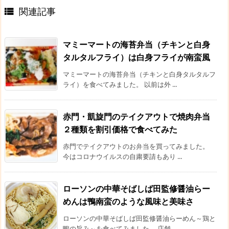
関連記事

マミーマートの海苔弁当（チキンと白身
タルタルフライ）は白身フライが南蛮風
マミーマートの海苔弁当（チキンと白身タルタルフ
ライ）を食べてみました。 以前は外 ...
赤門・凱旋門のテイクアウトで焼肉弁当
２種類を割引価格で食べてみた
赤門でテイクアウトのお弁当を買ってみました。
今はコロナウイルスの自粛要請もあり ...
ローソンの中華そばしば田監修醤油らー
めんは鴨南蛮のような風味と美味さ
ローソンの中華そばしば田監修醤油らーめん～鶏と
鴨の旨み～を食べてみました。 店舗 ...