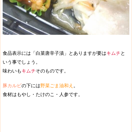
食品表示には「白菜唐辛子漬」とありますが要は
キムチ
と
いう事でしょう。
味わいも
キムチ
そのものです。
豚カルビ
の下には
野菜ごま油和え
。
食材はもやし・たけのこ・人参です。