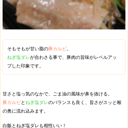
そもそもが
甘い脂
の
豚カルビ
。
ねぎ塩ダレ
が合わさる事で、
豚肉の旨味がレベルアッ
プ
した印象です。
甘さと塩っ気
のなかで、
ごま油の風味
が鼻を抜ける。
豚カルビ
と
ねぎ塩ダレ
のバランスも良く、旨さがスッと喉
の奥に流れ込みます。
白飯とねぎ塩ダレも相性いい！