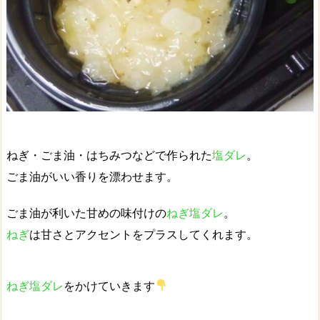
ねぎ・ごま油・はちみつなどで作られた
塩ダレ
。
ごま油が
いい香り
を漂わせます。
ごま油が利いた
甘めの味付け
の
ねぎ塩ダレ
。
ねぎ
は
甘さとアクセントをプラス
してくれます。
ねぎ塩ダレ
をかけていきます