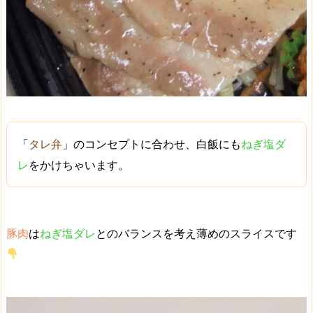
「
タレ弁
」のコンセプトに合わせ、白飯にも
ねぎ塩ダ
レ
をかけちゃいます。
豚肉
は
ねぎ塩ダレ
とのバランスを考え
薄めのスライス
です