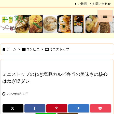
ご挨拶
お問い合わせ

弁当選び
プチ贅沢な中食
ホーム
>
コンビニ
>
ミニストップ



ミニストップのねぎ塩豚カルビ弁当の美味さの核心
はねぎ塩ダレ
2022年4月30日

B!