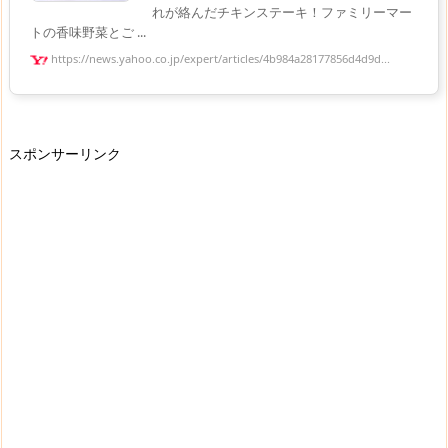
れが絡んだチキンステーキ！ファミリーマー
トの香味野菜とご ...
https://news.yahoo.co.jp/expert/articles/4b984a28177856d4d9d...
スポンサーリンク