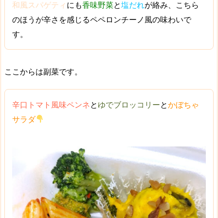
和風スパゲティ
にも
香味野菜
と
塩だれ
が絡み、こちら
のほうが辛さを感じる
ペペロンチーノ風
の味わいで
す。
ここからは副菜です。
辛口トマト風味ペンネ
と
ゆでブロッコリー
と
かぼちゃ
サラダ