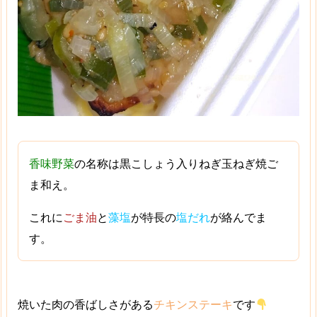
香味野菜
の名称は黒こしょう入りねぎ玉ねぎ焼ご
ま和え。
これに
ごま油
と
藻塩
が特長の
塩だれ
が絡んでま
す。
焼いた肉の香ばしさがある
チキンステーキ
です