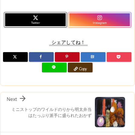
Twitter
Instagram
シェアしてね！
B!
Copy

Next
ミニストップのワイルドのりから明太弁当
はたっぷり派手に盛られたおかず