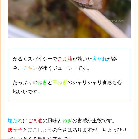
かるくスパイシーで
ごま油
が効いた
塩だれ
が絡
み、
チキン
が凄くジューシーです。
たっぷりの
ねぎ
と
玉ねぎ
のシャリシャリ食感も心
地いいです。
塩だれ
は
ごま油
の風味と
ねぎ
の食感が主役です。
唐辛子
と
黒こしょう
の辛さはありますが、ちょっぴり