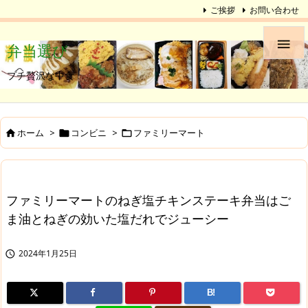
ご挨拶
お問い合わせ

弁当選び
プチ贅沢な中食
ホーム
>
コンビニ
>
ファミリーマート



ファミリーマートのねぎ塩チキンステーキ弁当はご
ま油とねぎの効いた塩だれでジューシー
2024年1月25日

B!