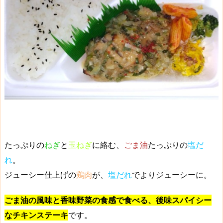
たっぷりの
ねぎ
と
玉ねぎ
に絡む、
ごま油
たっぷりの
塩だ
れ
。
ジューシー仕上げの
鶏肉
が、
塩だれ
でよりジューシーに。
ごま油の風味と香味野菜の食感で食べる、後味スパイシー
なチキンステーキ
です。