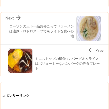

Next
ローソンの天下一品監修こってりラーメン
は濃厚ドロドロスープでもライトな食べ心
地

Prev
ミニストップのBIGハンバーグオムライス
はボリューミーなハンバーグの洋食プレー
ト
スポンサーリンク