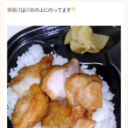
唐揚げ
は
白飯
の上にのってます