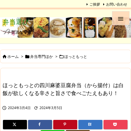
ご挨拶
お問い合わせ

弁当選び
プチ贅沢な中食
ホーム
>
弁当専門ほか
>
ほっともっと



ほっともっとの四川麻婆豆腐弁当（から揚付）は白
飯が欲しくなる辛さと旨さで食べごたえもあり！
2024年3月4日
2024年3月5日


B!