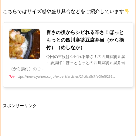
こちらではサイズ感や盛り具合などをご紹介しています
旨さの後からシビれる辛さ！ほっと
もっとの四川麻婆豆腐弁当（から揚
付）（めしなか）
今回の主役はシビれる辛さ！の四川麻婆豆腐
＋唐揚げ！ほっともっとの四川麻婆豆腐弁当
（から揚付）のご ...
https://news.yahoo.co.jp/expert/articles/21c6ca5c7fe09ef9239...
スポンサーリンク