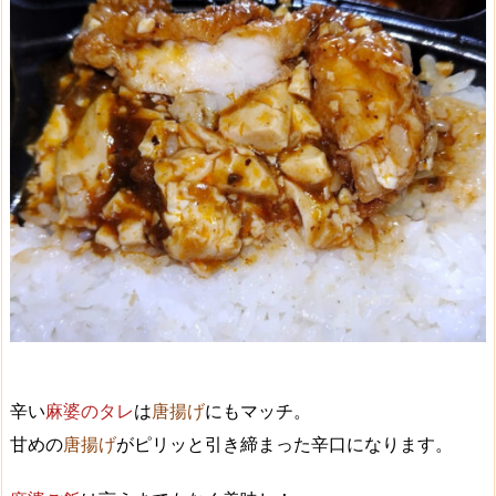
辛い
麻婆のタレ
は
唐揚げ
にもマッチ。
甘めの
唐揚げ
がピリッと引き締まった辛口になります。