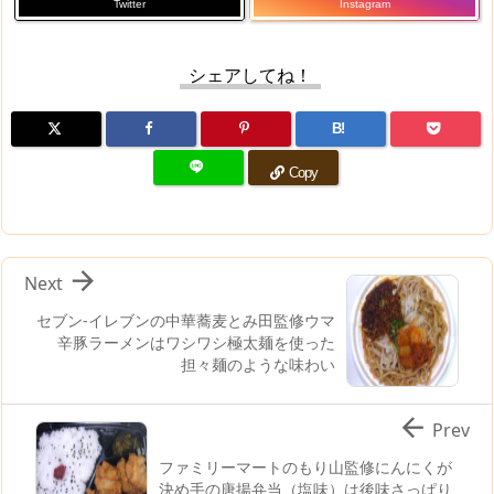
Twitter
Instagram
シェアしてね！
B!
Copy

Next
セブン-イレブンの中華蕎麦とみ田監修ウマ
辛豚ラーメンはワシワシ極太麺を使った
担々麺のような味わい

Prev
ファミリーマートのもり山監修にんにくが
決め手の唐揚弁当（塩味）は後味さっぱり