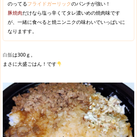
のってる
フライドガーリック
のパンチが強い！
豚焼肉
だけなら塩っ辛くてタレ濃いめの焼肉味です
が、一緒に食べると
焼ニンニクの味わい
でいっぱいに
なりますす。
白飯
は300ｇ。
まさに
大盛ごはん！
です