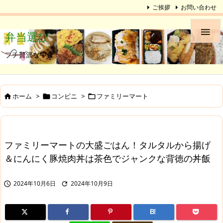
ご挨拶
お問い合わせ

弁当選び
プチ贅沢な中食
ホーム
>
コンビニ
>
ファミリーマート



ファミリーマートの大盛ごはん！タルタルから揚げ
＆にんにく豚焼肉丼は茶色でジャンクな背徳の丼飯
2024年10月6日
2024年10月9日


B!