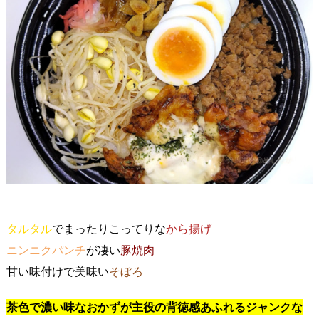
タルタル
でまったりこってりな
から揚げ
ニンニクパンチ
が凄い
豚焼肉
甘い味付けで美味い
そぼろ
茶色で濃い味なおかずが主役の背徳感あふれるジャンクな