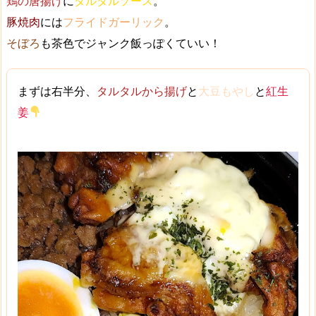
鶏の唐揚げ
に
タルタルソース
。
豚焼肉
には
フライドガーリック
。
そぼろ
も茶色でジャンク飯っぽくていい！
まずは右半分、
タルタルから揚げ
と
大豆もやし
と
紅生
姜