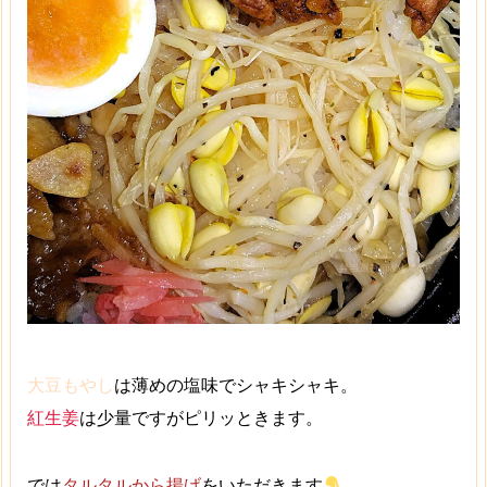
大豆もやし
は薄めの塩味でシャキシャキ。
紅生姜
は少量ですがピリッときます。
では
タルタルから揚げ
をいただきます