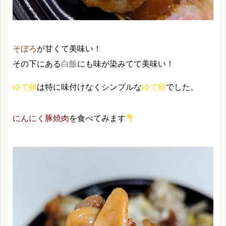
そぼろ
が甘くて美味い！
その下にある
白飯
にも味が染みてて美味い！
ゆで卵
は特に味付けなくシンプルな
ゆで卵
でした。
にんにく豚焼肉
を食べてみます