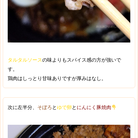
タルタルソース
の味よりも
スパイス感
の方が強いで
す。
鶏肉はしっとり甘味ありですが厚みはなし。
次に左半分、
そぼろ
と
ゆで卵
と
にんにく豚焼肉