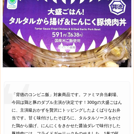
「背徳のコンビニ飯」対象商品です。ファミマ弁当劇場、
今回は鶏と豚のダブル主演が決定です！300gの大盛ごはん
に、主演級おかずを贅沢にトッピングしたよくばりなお弁
当です。甘く味付けしたそぼろに、タルタルソースをかけ
た鶏から揚げ、にんにくをきかせた醤油ダレで味付けした
豚焼肉には、フライドガーリックをのせました。1丼で何